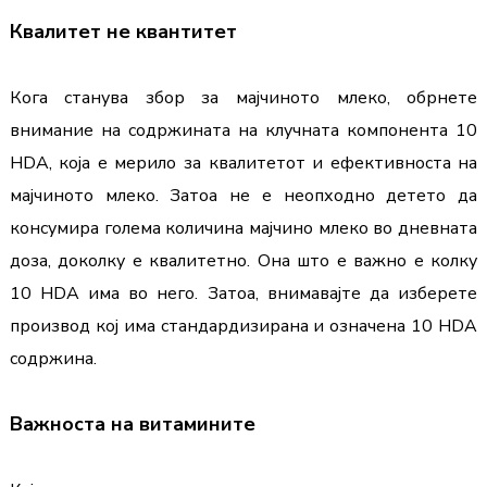
Квалитет не квантитет
Кога станува збор за мајчиното млеко, обрнете 
внимание на содржината на клучната компонента 10 
HDA, која е мерило за квалитетот и ефективноста на 
мајчиното млеко. Затоа не е неопходно детето да 
консумира голема количина мајчино млеко во дневната 
доза, доколку е квалитетно. Она што е важно е колку 
10 HDA има во него. Затоа, внимавајте да изберете 
производ кој има стандардизирана и означена 10 HDA 
содржина.
Важноста на витамините