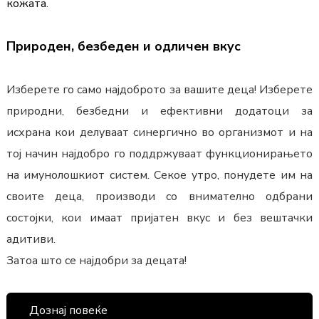
кожата.
Природен, безбеден и одличен вкус
Изберете го само најдоброто за вашите деца! Изберете 
природни, безбедни и ефективни додатоци за 
исхрана кои делуваат синергично во организмот 
и на 
тој начин најдобро го поддржуваат функционирањето 
на имунолошкиот систем.
 Секое утро, понудете им на 
своите деца, производи со внимателно одбрани 
состојки, кои имаат пријатен вкус и без вештачки 
адитиви. 
Затоа што се најдобри за децата!
Дознај повеќе