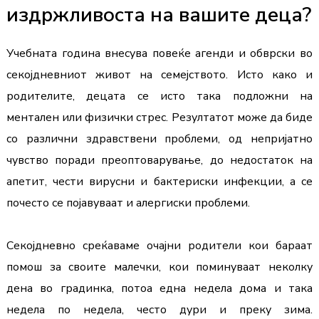
издржливоста на вашите деца?
Учебната година внесува повеќе агенди и обврски во 
секојдневниот живот на семејството. Исто како и 
родителите, децата се исто така подложни на 
ментален или физички стрес. Резултатот може да биде 
со различни здравствени проблеми, од непријатно 
чувство поради преоптоварување, до недостаток на 
апетит, чести вирусни и бактериски
 инфекции, а се 
почесто се појавуваат и алергиски проблеми.
Секојдневно среќаваме очајни родители кои бараат 
помош за своите малечки, кои поминуваат неколку 
дена во градинка, потоа една недела дома и така 
недела по недела, често дури и преку зима. 