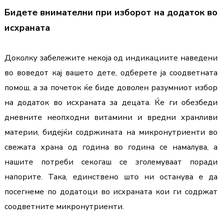
Бидете внимателни при изборот на додаток во 
исхраната
Доколку забележите некоја од индикациите наведени 
во воведот кај вашето дете, одберете ја соодветната 
помош, а за почеток ќе биде доволен разумниот избор 
на додаток во исхраната за децата. Ќе ги обезбеди 
дневните неопходни витамини и вредни хранливи 
материи, бидејќи содржината на микронутриенти во 
свежата храна од година во година се намалува, а 
нашите потреби секогаш се зголемуваат поради 
напорите. Така, единствено што ни останува е да 
посегнеме по додатоци во исхраната кои ги содржат 
соодветните микронутриенти.