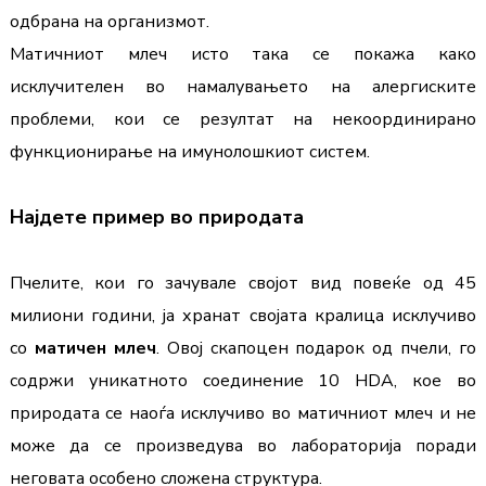
одбрана на организмот.
Матичниот млеч исто така се покажа како 
исклучителен во намалувањето на алергиските 
проблеми, кои се резултат на некоординирано 
функционирање на имунолошкиот систем.
Најдете пример во природата
Пчелите, кои го зачувале својот вид повеќе од 45 
милиони години, ја хранат својата кралица исклучиво 
со 
матичен млеч
. Овој скапоцен подарок од пчели, го 
содржи уникатното соединение 10 HDA, кое во 
природата се наоѓа исклучиво во матичниот млеч и не 
може да се произведува во лабораторија поради 
неговата особено сложена структура.