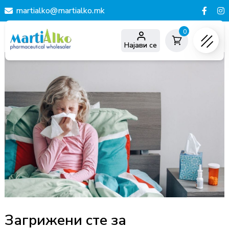
martialko@martialko.mk
0
Најави се
Загрижени сте за