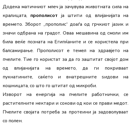
Додека матичниот млеч ја зачувува животната сила на 
кралицата, 
прополисот
 ја штити од влијанијата на 
времето. Зборот „прополис“ доаѓа од грчкиот јазик и 
значи одбрана на градот. Оваа мешавина од смоли им 
била веќе позната на Египќаните и се користела при 
балсамирање. Прополисот е темел на здравјето на 
пчелите. Тие го користат за да го заштитат својот дом 
од влијанијата на времето, да ги покриваат 
пукнатините, саќето и внатрешните ѕидови на 
кошницата, со што го штитат од микроби.
Изворот на енергија на пчелите работнички, се 
растителните нектари и сокови од кои се прави медот. 
Пчелите својата потреба за протеини ја задоволуваат 
со полен.