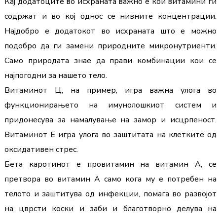
Кај додатоците во исхраната важно е кои витамини ги 
содржат и во кој однос се нивните концентрации. 
Најдобро е додатокот во исхраната што е можно 
подобро да ги замени природните микронутриенти. 
Само природата знае да прави комбинации кои се 
најпогодни за нашето тело.
Витаминот Ц, на пример, игра важна улога во 
функционирањето на имунолошкиот систем и 
придонесува за намалување на замор и исцрпеност. 
Витаминот Е игра улога во заштитата на клетките од 
оксидативен стрес. 
Бета каротинот е провитамин на витамин А, се 
претвора во витамин А само кога му е потребен на 
телото и заштитува од инфекции, помага во развојот 
на цврсти коски и заби и благотворно делува на 