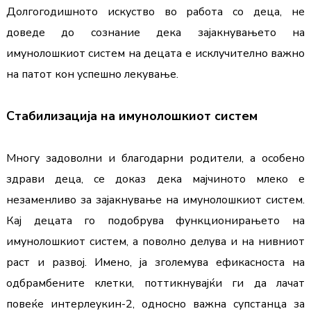
Долгогодишното искуство во работа со деца, не 
доведе до сознание дека зајакнувањето на 
имунолошкиот систем на децата е исклучително важно 
на патот кон успешно лекување.
Стабилизација на имунолошкиот систем
Многу задоволни и благодарни родители, а особено 
здрави деца, се доказ дека мајчиното млеко е 
незаменливо за зајакнување на имунолошкиот систем. 
Кај децата го подобрува функционирањето на 
имунолошкиот систем, а поволно делува и на нивниот 
раст и развој. Имено, ја зголемува ефикасноста на 
одбрамбените клетки, поттикнувајќи ги да лачат 
повеќе интерлеукин-2, односно важна супстанца за 