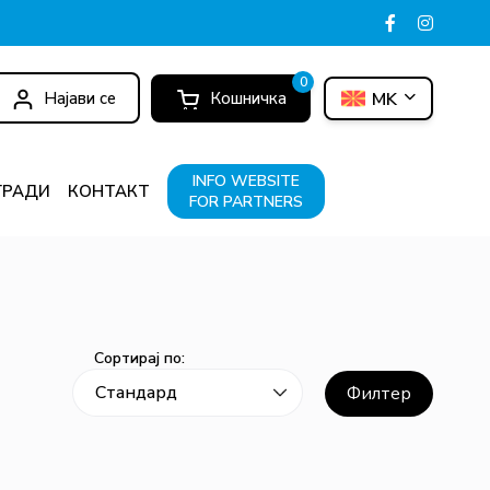
0
Најави се
Кошничка
MK
INFO WEBSITE
ГРАДИ
КОНТАКТ
FOR PARTNERS
Сортирај по:
Филтер