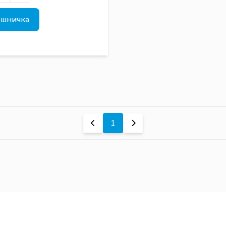
ошничка
1