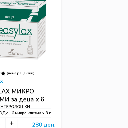
(нема рецензии)
AX
LAX МИКРО
И за деца x 6
ЕНТЕРОЛОШКИ
И | 6 микро клизми х 3 г
280 ден.