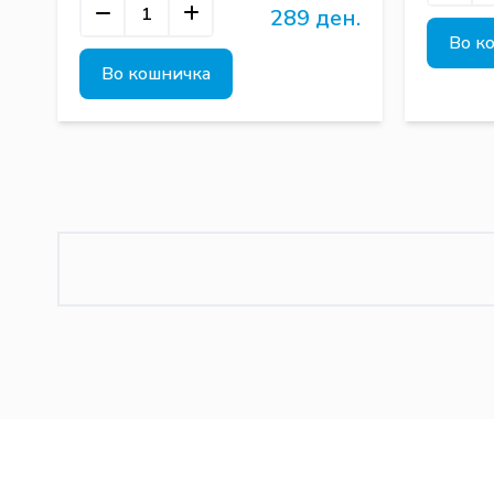
289 ден.
Во к
Во кошничка