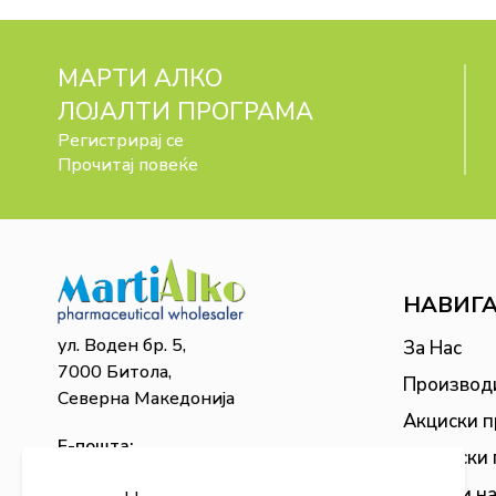
МАРТИ АЛКО
ЛОЈАЛТИ ПРОГРАМА
Регистрирај се
Прочитај повеќе
НАВИГ
ул. Воден бр. 5,
За Нас
7000 Битола,
Производ
Северна Македонија
Акциски 
Е-пошта:
Сезонски
martialko@martialko.mk
Бонус и н