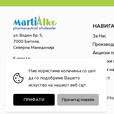
НАВИГ
ул. Воден бр. 5,
За Нас
7000 Битола,
Производ
Северна Македонија
Акциски 
Е-пошта:
Сезонски
martialko@martialko.mk
Бонус и н
Ние користиме колачиња со цел
да го подобриме Вашето
Контакт
искуство на нашиот веб сајт.
All rights reserved. Copyright © Marti Alko. Powered b
ПРИФАТИ
Прочитај повеќе