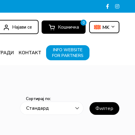
0
Најави се
Кошничка
MK
INFO WEBSITE
ГРАДИ
КОНТАКТ
FOR PARTNERS
Сортирај по:
Филтер