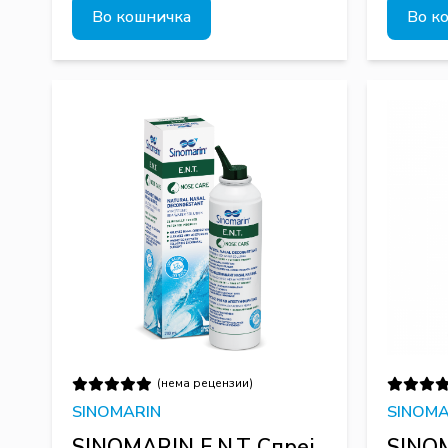
Во кошничка
Во к
(нема рецензии)
SINOMARIN
SINOMA
SINOMARIN E.N.T Спреј
SINOM