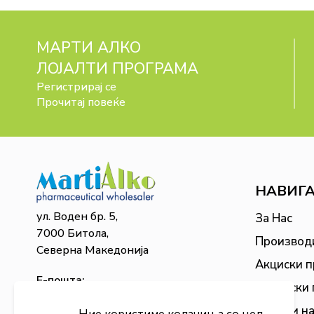
МАРТИ АЛКО
ЛОЈАЛТИ ПРОГРАМА
Регистрирај се
Прочитај повеќе
НАВИГ
ул. Воден бр. 5,
За Нас
7000 Битола,
Производ
Северна Македонија
Акциски 
Е-пошта:
Сезонски
martialko@martialko.mk
Бонус и н