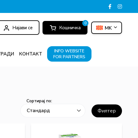
0
Најави се
Кошничка
MK
INFO WEBSITE
ГРАДИ
КОНТАКТ
FOR PARTNERS
Сортирај по:
Филтер