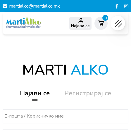
martialko@martialko.mk
0
Најави се
MARTI
ALKO
Најави се
Регистрирај се
Е-пошта / Корисничко име