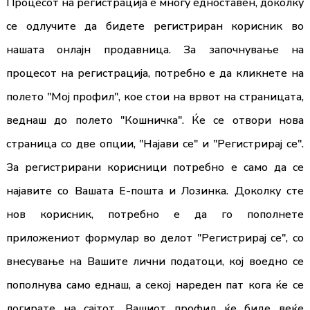
Процесот на регистрација е многу едноставен, доколку
се одлучите да бидете регистриран корисник во
нашата онлајн продавница. За започнување на
процесот на регистрација, потребно е да кликнете на
полето "Мој профил", кое стои на врвот на страницата,
веднаш до полето "Кошничка". Ќе се отвори нова
страница со две опции, "Најави се" и "Регистрирај се".
За регистрирани корисници потребно е само да се
најавите со Вашата Е-пошта и Лозинка. Доколку сте
нов корисник, потребно е да го пополнете
приложениот формулар во делот "Регистрирај се", со
внесување на Вашите лични податоци, кој воедно се
пополнува само еднаш, а секој нареден пат кога ќе се
логирате на сајтот, Вашиот профил ќе биде веќе