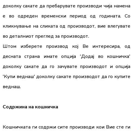
доколку сакате да пребарувате производи чија намена
е во одреден временски период од годината. Со
кликнување на сликата од производот, вие влегувате
во деталниот преглед за производот.
Штом изберете производ кој Ве интересира, од
десната страна имате опциja 'Додај во кошничка'
доколку сакате да го зачувате производот и опција
'Купи веднаш' доколку сакате производот да го купите
веднаш.
Содржина на кошничка
Кошничката ги содржи сите производи кои Вие сте ги