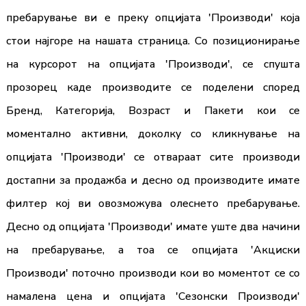
пребарување ви е преку опцијата 'Производи' која
стои најгоре на нашата страница. Со позиционирање
на курсорот на опцијата 'Производи', се спушта
прозорец каде производите се поделени според
Бренд, Категорија, Возраст и Пакети кои се
моментално активни, доколку со кликнување на
опцијата 'Производи' се отвараат сите производи
достапни за продажба и десно од производите имате
филтер кој ви овозможува олеснето пребарување.
Десно од опцијата 'Производи' имате уште два начини
на пребарување, а тоа се опцијата 'Акциски
Производи' поточно производи кои во моментот се со
намалена цена и опцијата 'Сезонски Производи'