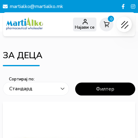
martialko@martialko.mk
0
Најави се
ЗА ДЕЦА
Сортирај по:
Филтер