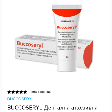
(нема рецензии)
BUCCOSERYL
BUCCOSERYL Дентална атхезивна