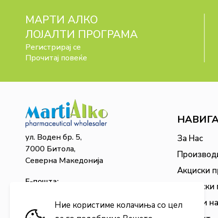
МАРТИ АЛКО
ЛОЈАЛТИ ПРОГРАМА
Регистрирај се
Прочитај повеќе
НАВИГ
ул. Воден бр. 5,
За Нас
7000 Битола,
Производ
Северна Македонија
Акциски 
Е-пошта:
Сезонски
martialko@martialko.mk
Бонус и н
Ние користиме колачиња со цел