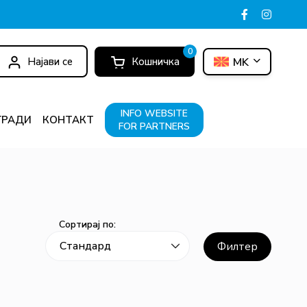
0
Најави се
Кошничка
MK
INFO WEBSITE
ГРАДИ
КОНТАКТ
FOR PARTNERS
Сортирај по:
Филтер