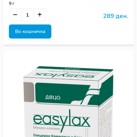
9 г
289 ден.
Во кошничка