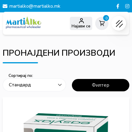
martialko@martialko.mk
0
Најави се
ПРОНАЈДЕНИ ПРОИЗВОДИ
Сортирај по:
Филтер