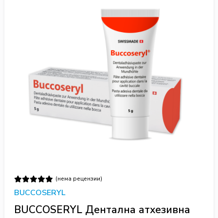
(нема рецензии)
BUCCOSERYL
BUCCOSERYL Дентална атхезивна