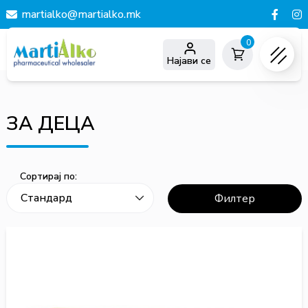
martialko@martialko.mk
0
Најави се
ЗА ДЕЦА
Сортирај по:
Филтер