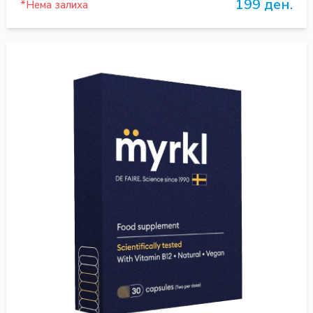
199 ден.
*Нема залиха