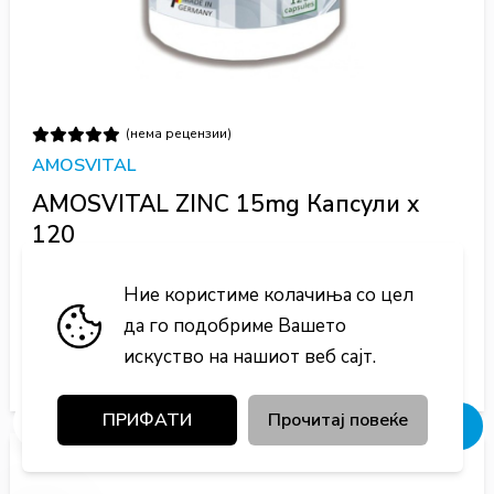
(нема рецензии)
AMOSVITAL
AMOSVITAL ZINC 15mg Капсули х
120
ВИТАМИНИ И МИНЕРАЛИ | 120 капсули
Ние користиме колачиња со цел
525 ден.
да го подобриме Вашето
искуство на нашиот веб сајт.
Во кошничка
ПРИФАТИ
Прочитај повеќе
Добивај попусти