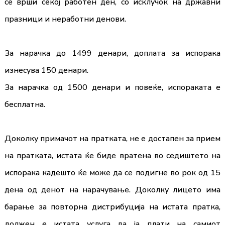
се врши секој работен ден, со исклучок на државни
празници и неработни денови.
За нарачка до 1499 денари, доплата за испорака
изнесува 150 денари.
За нарачка од 1500 денари и повеќе, испораката е
бесплатна.
Доколку примачот на пратката, не е достапен за прием
на пратката, истата ќе биде вратена во седиштето на
испорака кадешто ќе може да се подигне во рок од 15
дена од денот на нарачување. Доколку лицето има
барање за повторна дистрибуција на истата пратка,
должен е истата услуга да ја плати на самиот