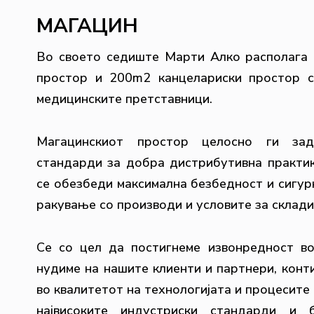
МАГАЦИН
Во своето седиште Марти Алко располага 
простор и 200m2 канцелариски простор с
медицинските претставници.
Магацинскиот простор целосно ги задо
стандарди за добра дистрибутивна практик
се обезбеди максимална безбедност и сигур
ракување со производи и условите за склад
Се со цел да постигнеме извонредност во
нудиме на нашите клиенти и партнери, конт
во квалитетот на технологијата и процесите 
највисоките индустриски стандарди и