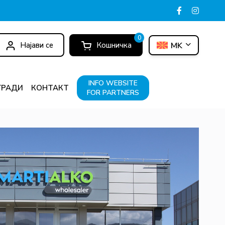
0
Најави се
Кошничка
MK
INFO WEBSITE
ГРАДИ
КОНТАКТ
FOR PARTNERS