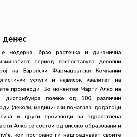
денес
е модерна, брзо растечка и динамична
 изминатиот период воспоставува деловни
рој на Европски Фармацевтски Компании
огистички услуги и највисок квалитет на
ните производи. Во моментов Марти Алко на
р дистрибуира повеќе од 100 различни
оди (лекови, медицински помагала, додатоци
етика и други производи за здравствена
арти Алко се состои од високо образовани и
луѓе, кои постојано ги надградуваат своите