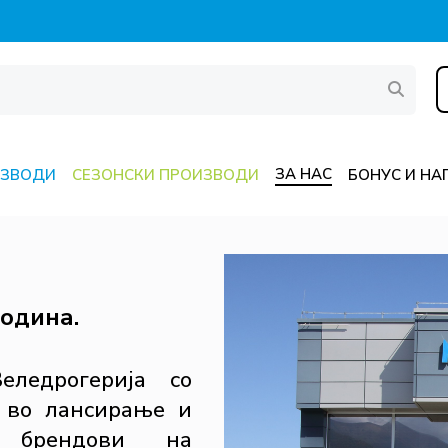
ЗА НАС
ИЗВОДИ
СЕЗОНСКИ ПРОИЗВОДИ
БОНУС И НА
година.
ледрогерија со
и во лансирање и
и брендови на