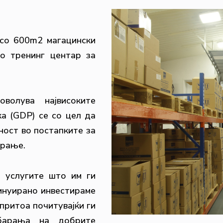
со 600m2 магацински
о тренинг центар за
волува највисоките
а (GDP) се со цел да
ност во постапките за
ирање.
 услугите што им ги
инуирано инвестираме
притоа почитувајќи ги
 барања на добрите