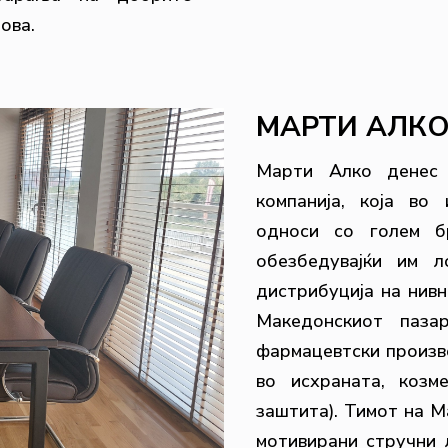
ова.
МАРТИ АЛКО 
Марти Алко денес 
компанија, која во
односи со голем б
обезбедувајќи им л
дистрибуција на нив
Македонскиот паза
фармацевтски произв
во исхраната, козм
заштита). Тимот на М
мотивирани стручни 