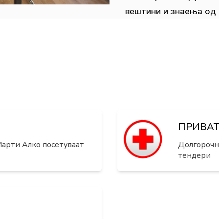
вештини и знаења од 
ПРИВА
арти Алко посетуваат
Долгорочна
тендери