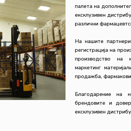
палета на дополнител
ексклузивен дистриб
различни фармацевтс
На нашите партнери
регистрација на прои
производство на к
маркетинг материјал
продажба, фармакови
Благодарение на н
брендовите и довер
ексклузивен дистрибу