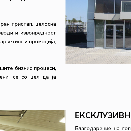
ран пристап, целосна
зводи и извонредност
маркетинг и промоција,
шите бизнис процеси,
ени, се со цел да ja
ЕКСКЛУЗИВН
Благодарение на гол