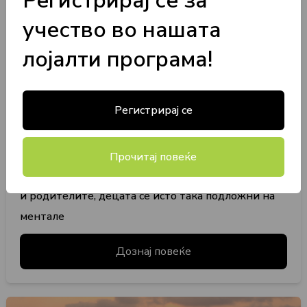
Регистрирај се за
учество во нашата
лојалти програма!
Загрижени сте за
издржливоста на вашите
Регистрирај се
деца?
Учебната година внесува повеќе агенди и обврски
Прочитај повеќе
во секојдневниот живот на семејството. Исто како
и родителите, децата се исто така подложни на
ментале
Дознај повеќе