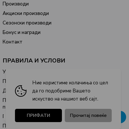
Производи
Акциски производи
Сезонски производи
Бонус и награди
Контакт
ПРАВИЛА И УСЛОВИ
Услови на користење
Правила на купување
Ние користиме колачиња со цел
да го подобриме Вашето
Достава
искуство на нашиот веб сајт.
Право на откажување, враќање или замена на
производ
ПРИФАТИ
Прочитај повеќе
Политика за колачиња
Добивај попусти
Политика на приватност