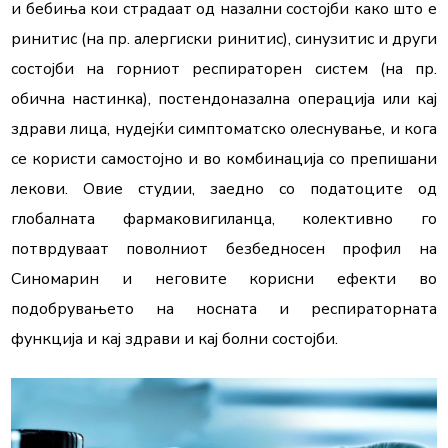
и бебиња кои страдаат од назални состојби како што е 
ринитис (на пр. алергиски ринитис), синузитис и други 
состојби на горниот респираторен систем (на пр. 
обична настинка), постендоназална операција или кај 
здрави лица, нудејќи симптоматско олеснување, и кога 
се користи самостојно и во комбинација со препишани 
лекови. Овие студии, заедно со податоците од 
глобалната фармаковигиланца, колективно го 
потврдуваат поволниот безбедносен профил на 
Синомарин и неговите корисни ефекти во 
подобрувањето на носната и респираторната 
функција и кај здрави и кај болни состојби.