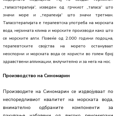
„таласотерапија“, изведен од грчкиот „таласа“ што 
значи море и „терапеија“ што значи третман. 
Таласотерапијата е терапевтска употреба на морската 
вода, нејзината клима и морските производи како што 
се морските алги. Повеќе од 2.000 години подоцна, 
терапевтските својства на морето остануваат 
неоспорни и морската вода се користи во голем број 
здравствени апликации, вклучително и за нега на нос.
Производство на Синомарин
Производите на Синомарин се издвојуваат по 
неспоредливиот квалитет на морската вода, 
внимателно одбраните компоненти за 
пакување набавени од високо реномирани 