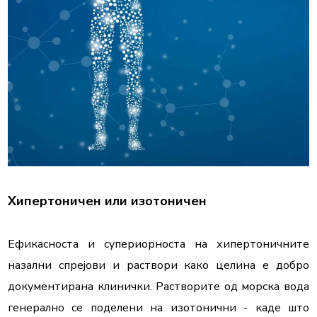
Хипертоничен или изотоничен
Ефикасноста и супериорноста на хипертоничните 
назални спрејови и раствори како целина е добро 
документирана клинички. Растворите од морска вода 
генерално се поделени на изотонични - каде што 