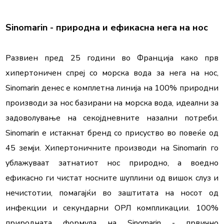
Развиен пред 25 години во Франција како прв 
хипертоничен спреј со морска вода за нега на нос, 
Sinomarin денес е комплетна линија на 100% природни 
производи за нос базирани на морска вода, идеални за 
задоволување на секојдневните назални потреби. 
Sinomarin е истакнат бренд со присуство во повеќе од 
45 земји. Хипертоничните производи на Sinomarin го 
ублажуваат затнатиот нос природно, а воедно 
ефикасно ги чистат носните шуплини од вишок слуз и 
нечистотии, помагајќи во заштитата на носот од 
инфекции и секундарни ОРЛ компликации. 100% 
природната формула на Sinomarin - првично 