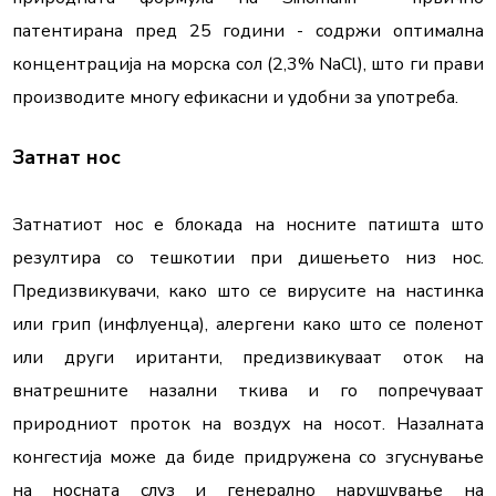
патентирана пред 25 години - содржи оптимална 
концентрација на морска сол (2,3% NaCl), што ги прави 
производите многу ефикасни и удобни за употреба.
Затнатиот нос е блокада на носните патишта што 
резултира со тешкотии при дишењето низ нос. 
Предизвикувачи, како што се вирусите на настинка 
или грип (инфлуенца), алергени како што се поленот 
или други иританти, предизвикуваат оток на 
внатрешните назални ткива и го попречуваат 
природниот проток на воздух на носот. Назалната 
конгестија може да биде придружена со згуснување 
на носната слуз и генерално нарушување на 