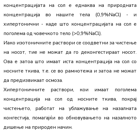
концентрацијата на сол е еднаква на природната 
концентрација во нашите тела (0,9%NaCl) - и 
хипертонични - каде што концентрацијата на сол е 
поголема од човечкото тело (>0,9%NaCl).

Иако изотоничните раствори се соодветни за чистење 
на носот, тие не можат да го деконгестираат носот. 
Ова е затоа што имаат иста концентрација на сол со 
носните ткива, т.е. се во рамнотежа и затоа не можат 
да предизвикаат осмоза.

Хипертоничните раствори, кои имаат поголема 
концентрација на сол од носните ткива, покрај 
чистењето, работат на ублажување на назалната 
конгестија, помагајќи во обновувањето на назалното 
дишење на природен начин.