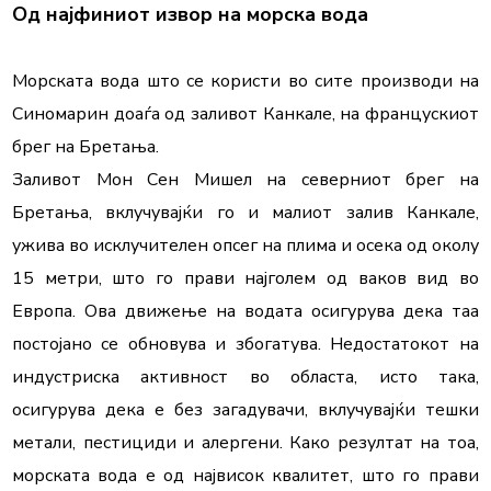
Од најфиниот извор на морска вода
Морската вода што се користи во сите производи на 
Синомарин доаѓа од заливот Канкале, на францускиот 
брег на Бретања.

Заливот Мон Сен Мишел на северниот брег на 
Бретања, вклучувајќи го и малиот залив Канкале, 
ужива во исклучителен опсег на плима и осека од околу 
15 метри, што го прави најголем од ваков вид во 
Европа. Ова движење на водата осигурува дека таа 
постојано се обновува и збогатува. Недостатокот на 
индустриска активност во областа, исто така, 
осигурува дека е без загадувачи, вклучувајќи тешки 
метали, пестициди и алергени. Како резултат на тоа, 
морската вода е од највисок квалитет, што го прави 