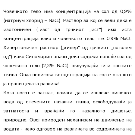
Човечкото тело има концентрација на сол од 0,9% 
(натриум хлорид – NaCl). Раствор за кој се вели дека е 
изотоничен („изо“ од грчкиот „ист“) има иста 
концентрација како и човечкото тело, т.е. 0,9% NaCl. 
Хипертоничен раствор („хипер“ од грчкиот „поголем 
од“) како Синомарин значи дека содржи повеќе сол од 
човечкото тело (2,3% NaCl), вклучувајќи ги и носните 
ткива. Оваа повисока концентрација на сол е она што 
ја прави целата разлика!

Кога носот е затнат, помага да се извлече вишокот 
вода од отечените назални ткива, ослободувајќи ја 
затнатоста и враќајќи го назалното дишење, 
природно. Овој природен механизам на движење на 
водата - како одговор на разликата во содржината на 