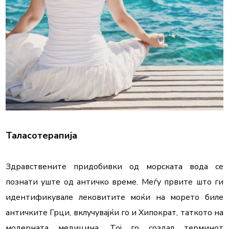
Таласотерапија
Здравствените придобивки од морската вода се 
познати уште од античко време. Меѓу првите што ги 
идентификувале лековитите моќи на морето биле 
античките Грци, вклучувајќи го и Хипократ, таткото на 
модерната медицина. Тој го создал терминот 