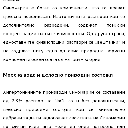
Синомарин е богат со компоненти што го прават 
целосно поефикасен. Изотоничните раствори кои се 
дополнително разредени, содржат пониски 
концентрации на сите компоненти. Од друга страна, 
едноставните физиолошки раствори се „вештачки“ и 
не содржат ниту една од овие природни корисни 
компоненти освен солта од натриум хлорид.
Морска вода и целосно природни состојки
Хипертоничните производи Синомарин се составени 
од 2,3% раствор на NaCl, со и без дополнителни, 
целосно природни состојки кои се внимателно 
одбрани за да ги надополнат својствата на Синомарин 
во случаи каде што може да биде потребно или 