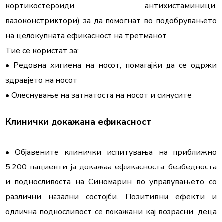
кортикостероиди, антихистаминици, 
вазоконстриктори) за да помогнат во подобрувањето 
на целокупната ефикасност на третманот.

Тие се користат за:

• Редовна хигиена на носот, помагајќи да се одржи 
здравјето на носот

• Олеснување на затнатоста на носот и синусите
Клинички докажана ефикасност
• Објавените клинички испитувања на приближно 
5.200 пациенти ја докажаа ефикасноста, безбедноста 
и подносливоста на Синомарин во управувањето со 
различни назални состојби. Позитивни ефекти и 
одлична подносливост се покажани кај возрасни, деца 