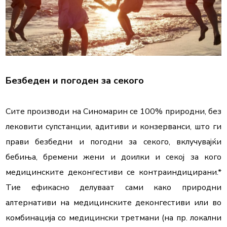
Безбеден и погоден за секого
Сите производи на Синомарин се 100% природни, без 
лековити супстанции, адитиви и конзерванси, што ги 
прави безбедни и погодни за секого, вклучувајќи 
бебиња, бремени жени и доилки и секој за кого 
медицинските деконгестиви се контраиндицирани.* 
Тие ефикасно делуваат сами како природни 
алтернативи на медицинските деконгестиви или во 
комбинација со медицински третмани (на пр. локални 