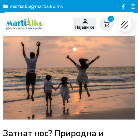
martialko@martialko.mk
0
Најави се
Затнат нос? Природна и