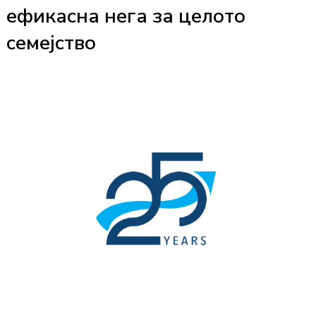
ефикасна нега за целото
семејство