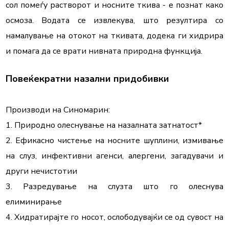
сол помеѓу растворот и носните ткива - е познат како 
осмоза. Водата се извлекува, што резултира со 
намалување на отокот на ткивата, додека ги хидрира 
и помага да се врати нивната природна функција.
Производи на Синомарин:

1. Природно олеснување на назалната затнатост*

2. Ефикасно чистење на носните шуплини, измивање 
на слуз, инфективни агенси, алергени, загадувачи и 
други нечистотии

3. Разредување на слузта што го олеснува 
елиминирање

4. Хидратирајте го носот, ослободувајќи се од сувост на 