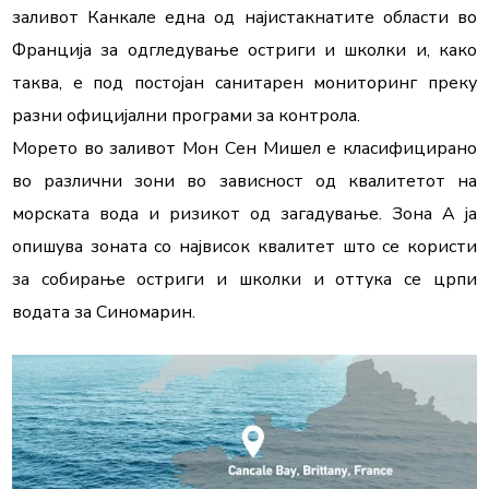
заливот Канкале една од најистакнатите области во 
Франција за одгледување остриги и школки и, како 
таква, е под постојан санитарен мониторинг преку 
разни официјални програми за контрола.

Морето во заливот Мон Сен Мишел е класифицирано 
во различни зони во зависност од квалитетот на 
морската вода и ризикот од загадување. Зона А ја 
опишува зоната со највисок квалитет што се користи 
за собирање остриги и школки и оттука се црпи 
водата за Синомарин.