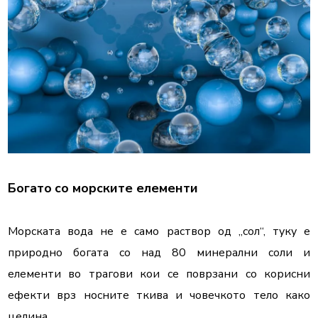
Богато
со морските елементи
Морската вода не е само раствор од „сол“, туку е 
природно богата со над 80 минерални соли и 
елементи во трагови кои се поврзани со корисни 
ефекти врз носните ткива и човечкото тело како 
целина.
