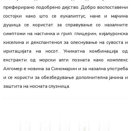
преферирано подобрено дејство. Добро воспоставени 
состојки како што се еукалиптус, нане и мајчина 
душица се користат за справување со назалните 
симптоми на настинка и грип: глицерин, хијалуронска 
киселина и декспантенол за олеснување на сувоста и 
иритацијата на носот. Уникатна комбинација од 
екстракти од морски алги позната како комплекс 
Алгомер е новина за Синомарин и за назална употреба 
и се користи за обезбедување дополнителна јачина и 
заштита на носната слузница.