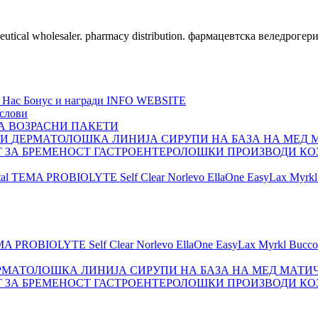
ceutical wholesaler. pharmacy distribution. фармацевтска веледрогер
 Нас
Бонус и награди
INFO WEBSITE
слови
А ВОЗРАСНИ
ПАКЕТИ
ШИ
ДЕРМАТОЛОШКА ЛИНИЈА
СИРУПИ НА БАЗА НА МЕД
Т ЗА БРЕМЕНОСТ
ГАСТРОЕНТЕРОЛОШКИ ПРОИЗВОДИ
КО
al
TEMA
PROBIOLYTE
Self Clear
Norlevo
EllaOne
EasyLax
Myrkl
MA
PROBIOLYTE
Self Clear
Norlevo
EllaOne
EasyLax
Myrkl
Bucco
РМАТОЛОШКА ЛИНИЈА
СИРУПИ НА БАЗА НА МЕД
МАТИЧ
Т ЗА БРЕМЕНОСТ
ГАСТРОЕНТЕРОЛОШКИ ПРОИЗВОДИ
КО