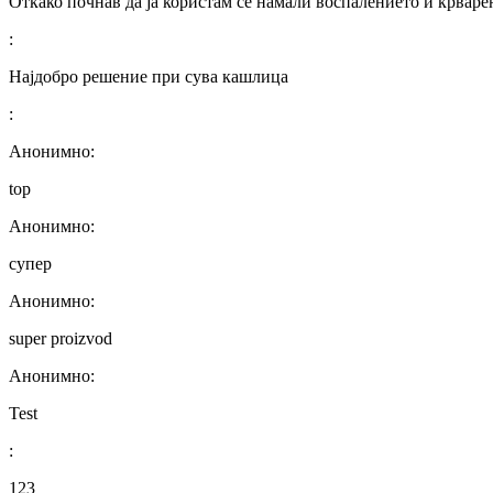
Откако почнав да ја користам се намали воспалението и крваре
:
Најдобро решение при сува кашлица
:
Анонимно:
top
Анонимно:
супер
Анонимно:
super proizvod
Анонимно:
Test
:
123