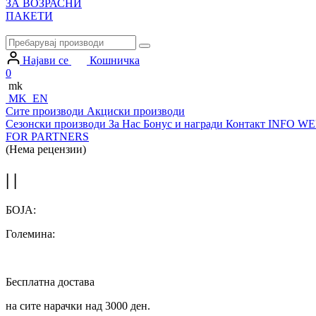
ЗА ВОЗРАСНИ
ПАКЕТИ
Најави се
Кошничка
0
mk
MK
EN
Сите производи
Акциски производи
Сезонски производи
За Нас
Бонус и награди
Контакт
INFO WE
FOR PARTNERS
(Нема рецензии)
| |
БОЈА:
Големина:
Бесплатна достава
на сите нарачки над 3000 ден.