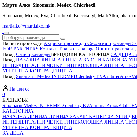
Марти Алко| Sinomarin, Medex, Chlorhexil
Sinomarin, Medex, Eva, Chlorhexil. Buccoseryl, MartiAlko, pharma
martialko@martialko.mk
Нашите производи
Акциски производи
Сезонски производи
За
FOR PARTNERS
Контакт
English Language
Општи правила и у
Назад
Сите производи
БРЕНДОВИ
КАТЕГОРИЈА
ЗА ДЕЦА
З
Назад
НАЗАЛНА ЛИНИЈА
ЛИНИЈА ЗА ОЧИ
КАПКИ ЗА У
ИНТЕРДЕНТАЛНИ ЧЕТКИ
ГИНЕКОЛОШКА ЛИНИЈА
ТЕС
УРГЕНТНА КОНТРАЦЕПЦИЈА
Назад
Sinomarin
Medex
INTERMED dentistry
EVA intima
AmosVit
Најави се
0
БРЕНДОВИ
Sinomarin
Medex
INTERMED dentistry
EVA intima
AmosVital
TE
КАТЕГОРИЈА
НАЗАЛНА ЛИНИЈА
ЛИНИЈА ЗА ОЧИ
КАПКИ ЗА УШИ
ДЕ
ИНТЕРДЕНТАЛНИ ЧЕТКИ
ГИНЕКОЛОШКА ЛИНИЈА
ТЕС
УРГЕНТНА КОНТРАЦЕПЦИЈА
ЗА ДЕЦА