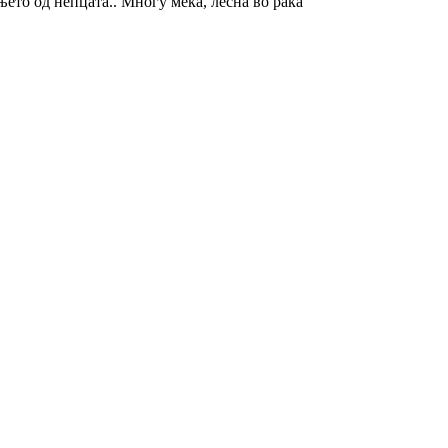
њето од непцата.. Многу мека, лесна во рака