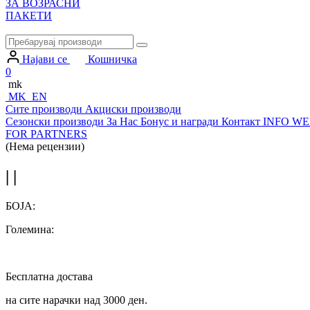
ЗА ВОЗРАСНИ
ПАКЕТИ
Најави се
Кошничка
0
mk
MK
EN
Сите производи
Акциски производи
Сезонски производи
За Нас
Бонус и награди
Контакт
INFO WE
FOR PARTNERS
(Нема рецензии)
| |
БОЈА:
Големина:
Бесплатна достава
на сите нарачки над 3000 ден.