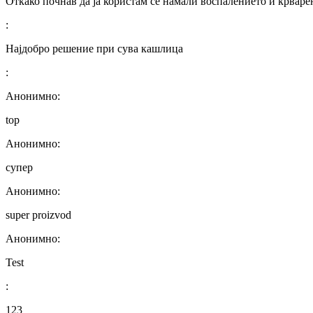
Откако почнав да ја користам се намали воспалението и крваре
:
Најдобро решение при сува кашлица
:
Анонимно:
top
Анонимно:
супер
Анонимно:
super proizvod
Анонимно:
Test
:
123