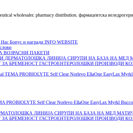
ceutical wholesaler. pharmacy distribution. фармацевтска веледрогер
 Нас
Бонус и награди
INFO WEBSITE
слови
А ВОЗРАСНИ
ПАКЕТИ
ШИ
ДЕРМАТОЛОШКА ЛИНИЈА
СИРУПИ НА БАЗА НА МЕД
Т ЗА БРЕМЕНОСТ
ГАСТРОЕНТЕРОЛОШКИ ПРОИЗВОДИ
КО
al
TEMA
PROBIOLYTE
Self Clear
Norlevo
EllaOne
EasyLax
Myrkl
MA
PROBIOLYTE
Self Clear
Norlevo
EllaOne
EasyLax
Myrkl
Bucco
РМАТОЛОШКА ЛИНИЈА
СИРУПИ НА БАЗА НА МЕД
МАТИЧ
Т ЗА БРЕМЕНОСТ
ГАСТРОЕНТЕРОЛОШКИ ПРОИЗВОДИ
КО