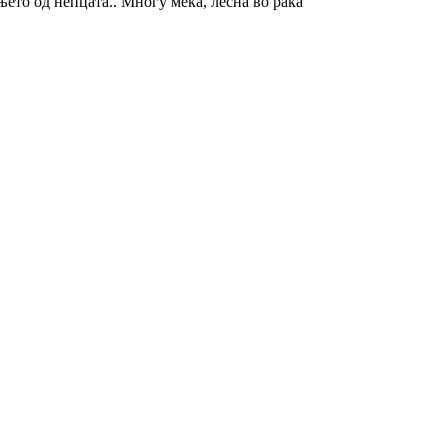
њето од непцата.. Многу мека, лесна во рака