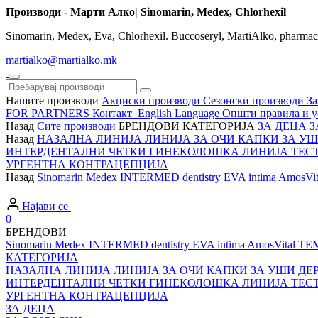
Производи - Марти Алко| Sinomarin, Medex, Chlorhexil
Sinomarin, Medex, Eva, Chlorhexil. Buccoseryl, MartiAlko, pharma
martialko@martialko.mk
Нашите производи
Акциски производи
Сезонски производи
За
FOR PARTNERS
Контакт
English Language
Општи правила и у
Назад
Сите производи
БРЕНДОВИ
КАТЕГОРИЈА
ЗА ДЕЦА
З
Назад
НАЗАЛНА ЛИНИЈА
ЛИНИЈА ЗА ОЧИ
КАПКИ ЗА У
ИНТЕРДЕНТАЛНИ ЧЕТКИ
ГИНЕКОЛОШКА ЛИНИЈА
ТЕС
УРГЕНТНА КОНТРАЦЕПЦИЈА
Назад
Sinomarin
Medex
INTERMED dentistry
EVA intima
AmosVit
Најави се
0
БРЕНДОВИ
Sinomarin
Medex
INTERMED dentistry
EVA intima
AmosVital
TE
КАТЕГОРИЈА
НАЗАЛНА ЛИНИЈА
ЛИНИЈА ЗА ОЧИ
КАПКИ ЗА УШИ
ДЕ
ИНТЕРДЕНТАЛНИ ЧЕТКИ
ГИНЕКОЛОШКА ЛИНИЈА
ТЕС
УРГЕНТНА КОНТРАЦЕПЦИЈА
ЗА ДЕЦА