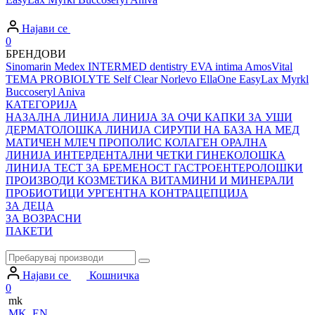
Најави се
0
БРЕНДОВИ
Sinomarin
Medex
INTERMED dentistry
EVA intima
AmosVital
TEMA
PROBIOLYTE
Self Clear
Norlevo
EllaOne
EasyLax
Myrkl
Buccoseryl
Aniva
КАТЕГОРИЈА
НАЗАЛНА ЛИНИЈА
ЛИНИЈА ЗА ОЧИ
КАПКИ ЗА УШИ
ДЕРМАТОЛОШКА ЛИНИЈА
СИРУПИ НА БАЗА НА МЕД
МАТИЧЕН МЛЕЧ
ПРОПОЛИС
КОЛАГЕН
ОРАЛНА
ЛИНИЈА
ИНТЕРДЕНТАЛНИ ЧЕТКИ
ГИНЕКОЛОШКА
ЛИНИЈА
ТЕСТ ЗА БРЕМЕНОСТ
ГАСТРОЕНТЕРОЛОШКИ
ПРОИЗВОДИ
КОЗМЕТИКА
ВИТАМИНИ И МИНЕРАЛИ
ПРОБИОТИЦИ
УРГЕНТНА КОНТРАЦЕПЦИЈА
ЗА ДЕЦА
ЗА ВОЗРАСНИ
ПАКЕТИ
Најави се
Кошничка
0
mk
MK
EN