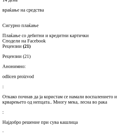
враќање на средства
Сигурно плаќање
Плаќање со дебитни и кредитни картички
Сподели на Facebook
Рецензии
(21)
Рецензии (21)
Анонимно:
odlicen proizvod
:
Откако почнав да ја користам се намали воспалението и
крварењето од непцата.. Многу мека, лесна во рака
:
Најдобро решение при сува кашлица
: