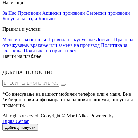
Навигација
За Нас
Производи
Акциски производи
Сезонски производи
Бонус и награди
Контакт
Правила и услови
Услови на користење
Правила на купување
Достава
Право на
откажување, враќање или замена на производ
Политика за
колачиња
Политика на приватност
Начин на плаќање
ДОБИВАЈ НОВОСТИ!
*Со внесување на вашиот мобилен телефон или е-маил, Вие
ќе бидете први информирани за најновите понуди, попусти и
промоции.
All rights reserved. Copyright © Marti Alko. Powered by
DigitalCentar
Добивај попусти