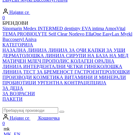
Најави се
0
БРЕНДОВИ
Sinomarin
Medex
INTERMED dentistry
EVA intima
AmosVital
TEMA
PROBIOLYTE
Self Clear
Norlevo
EllaOne
EasyLax
Myrkl
Buccoseryl
Aniva
КАТЕГОРИЈА
НАЗАЛНА ЛИНИЈА
ЛИНИЈА ЗА ОЧИ
КАПКИ ЗА УШИ
ДЕРМАТОЛОШКА ЛИНИЈА
СИРУПИ НА БАЗА НА МЕД
МАТИЧЕН МЛЕЧ
ПРОПОЛИС
КОЛАГЕН
ОРАЛНА
ЛИНИЈА
ИНТЕРДЕНТАЛНИ ЧЕТКИ
ГИНЕКОЛОШКА
ЛИНИЈА
ТЕСТ ЗА БРЕМЕНОСТ
ГАСТРОЕНТЕРОЛОШКИ
ПРОИЗВОДИ
КОЗМЕТИКА
ВИТАМИНИ И МИНЕРАЛИ
ПРОБИОТИЦИ
УРГЕНТНА КОНТРАЦЕПЦИЈА
ЗА ДЕЦА
ЗА ВОЗРАСНИ
ПАКЕТИ
Најави се
Кошничка
0
mk
MK
EN