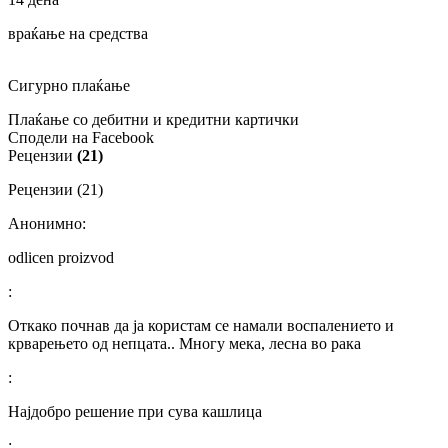
враќање на средства
Сигурно плаќање
Плаќање со дебитни и кредитни картички
Сподели на Facebook
Рецензии
(21)
Рецензии (21)
Анонимно:
odlicen proizvod
:
Откако почнав да ја користам се намали воспалението и
крварењето од непцата.. Многу мека, лесна во рака
:
Најдобро решение при сува кашлица
: