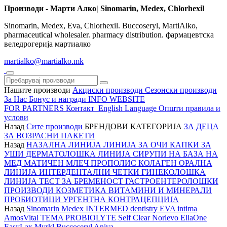
Производи - Марти Алко| Sinomarin, Medex, Chlorhexil
Sinomarin, Medex, Eva, Chlorhexil. Buccoseryl, MartiAlko,
pharmaceutical wholesaler. pharmacy distribution. фармацевтска
веледрогерија мартиалко
martialko@martialko.mk
Нашите производи
Акциски производи
Сезонски производи
За Нас
Бонус и награди
INFO WEBSITE
FOR PARTNERS
Контакт
English Language
Општи правила и
услови
Назад
Сите производи
БРЕНДОВИ
КАТЕГОРИЈА
ЗА ДЕЦА
ЗА ВОЗРАСНИ
ПАКЕТИ
Назад
НАЗАЛНА ЛИНИЈА
ЛИНИЈА ЗА ОЧИ
КАПКИ ЗА
УШИ
ДЕРМАТОЛОШКА ЛИНИЈА
СИРУПИ НА БАЗА НА
МЕД
МАТИЧЕН МЛЕЧ
ПРОПОЛИС
КОЛАГЕН
ОРАЛНА
ЛИНИЈА
ИНТЕРДЕНТАЛНИ ЧЕТКИ
ГИНЕКОЛОШКА
ЛИНИЈА
ТЕСТ ЗА БРЕМЕНОСТ
ГАСТРОЕНТЕРОЛОШКИ
ПРОИЗВОДИ
КОЗМЕТИКА
ВИТАМИНИ И МИНЕРАЛИ
ПРОБИОТИЦИ
УРГЕНТНА КОНТРАЦЕПЦИЈА
Назад
Sinomarin
Medex
INTERMED dentistry
EVA intima
AmosVital
TEMA
PROBIOLYTE
Self Clear
Norlevo
EllaOne
EasyLax
Myrkl
Buccoseryl
Aniva