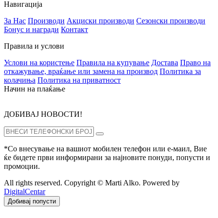
Навигација
За Нас
Производи
Акциски производи
Сезонски производи
Бонус и награди
Контакт
Правила и услови
Услови на користење
Правила на купување
Достава
Право на
откажување, враќање или замена на производ
Политика за
колачиња
Политика на приватност
Начин на плаќање
ДОБИВАЈ НОВОСТИ!
*Со внесување на вашиот мобилен телефон или е-маил, Вие
ќе бидете први информирани за најновите понуди, попусти и
промоции.
All rights reserved. Copyright © Marti Alko. Powered by
DigitalCentar
Добивај попусти