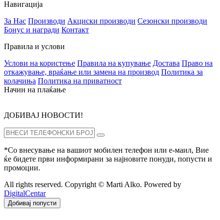
Навигација
За Нас
Производи
Акциски производи
Сезонски производи
Бонус и награди
Контакт
Правила и услови
Услови на користење
Правила на купување
Достава
Право на
откажување, враќање или замена на производ
Политика за
колачиња
Политика на приватност
Начин на плаќање
ДОБИВАЈ НОВОСТИ!
*Со внесување на вашиот мобилен телефон или е-маил, Вие
ќе бидете први информирани за најновите понуди, попусти и
промоции.
All rights reserved. Copyright © Marti Alko. Powered by
DigitalCentar
Добивај попусти