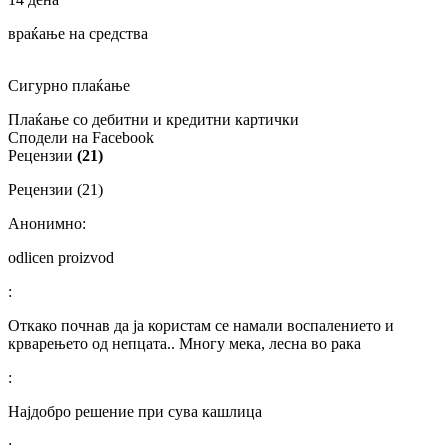
враќање на средства
Сигурно плаќање
Плаќање со дебитни и кредитни картички
Сподели на Facebook
Рецензии
(21)
Рецензии (21)
Анонимно:
odlicen proizvod
:
Откако почнав да ја користам се намали воспалението и
крварењето од непцата.. Многу мека, лесна во рака
:
Најдобро решение при сува кашлица
: