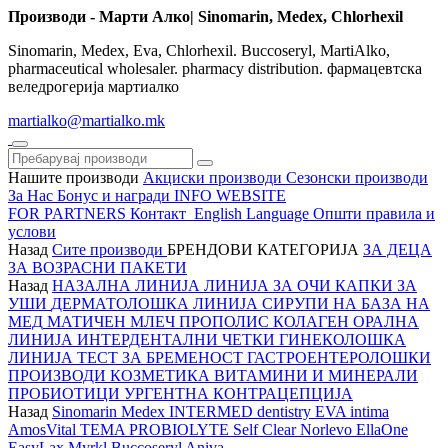
Производи - Марти Алко| Sinomarin, Medex, Chlorhexil
Sinomarin, Medex, Eva, Chlorhexil. Buccoseryl, MartiAlko,
pharmaceutical wholesaler. pharmacy distribution. фармацевтска
веледрогерија мартиалко
martialko@martialko.mk
Нашите производи
Акциски производи
Сезонски производи
За Нас
Бонус и награди
INFO WEBSITE
FOR PARTNERS
Контакт
English Language
Општи правила и
услови
Назад
Сите производи
БРЕНДОВИ
КАТЕГОРИЈА
ЗА ДЕЦА
ЗА ВОЗРАСНИ
ПАКЕТИ
Назад
НАЗАЛНА ЛИНИЈА
ЛИНИЈА ЗА ОЧИ
КАПКИ ЗА
УШИ
ДЕРМАТОЛОШКА ЛИНИЈА
СИРУПИ НА БАЗА НА
МЕД
МАТИЧЕН МЛЕЧ
ПРОПОЛИС
КОЛАГЕН
ОРАЛНА
ЛИНИЈА
ИНТЕРДЕНТАЛНИ ЧЕТКИ
ГИНЕКОЛОШКА
ЛИНИЈА
ТЕСТ ЗА БРЕМЕНОСТ
ГАСТРОЕНТЕРОЛОШКИ
ПРОИЗВОДИ
КОЗМЕТИКА
ВИТАМИНИ И МИНЕРАЛИ
ПРОБИОТИЦИ
УРГЕНТНА КОНТРАЦЕПЦИЈА
Назад
Sinomarin
Medex
INTERMED dentistry
EVA intima
AmosVital
TEMA
PROBIOLYTE
Self Clear
Norlevo
EllaOne
EasyLax
Myrkl
Buccoseryl
Aniva