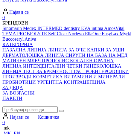
Најави се
0
БРЕНДОВИ
Sinomarin
Medex
INTERMED dentistry
EVA intima
AmosVital
TEMA
PROBIOLYTE
Self Clear
Norlevo
EllaOne
EasyLax
Myrkl
Buccoseryl
Aniva
КАТЕГОРИЈА
НАЗАЛНА ЛИНИЈА
ЛИНИЈА ЗА ОЧИ
КАПКИ ЗА УШИ
ДЕРМАТОЛОШКА ЛИНИЈА
СИРУПИ НА БАЗА НА МЕД
МАТИЧЕН МЛЕЧ
ПРОПОЛИС
КОЛАГЕН
ОРАЛНА
ЛИНИЈА
ИНТЕРДЕНТАЛНИ ЧЕТКИ
ГИНЕКОЛОШКА
ЛИНИЈА
ТЕСТ ЗА БРЕМЕНОСТ
ГАСТРОЕНТЕРОЛОШКИ
ПРОИЗВОДИ
КОЗМЕТИКА
ВИТАМИНИ И МИНЕРАЛИ
ПРОБИОТИЦИ
УРГЕНТНА КОНТРАЦЕПЦИЈА
ЗА ДЕЦА
ЗА ВОЗРАСНИ
ПАКЕТИ
Најави се
Кошничка
0
mk
MK
EN