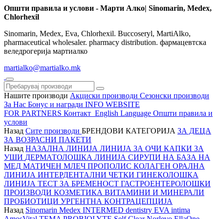
Општи правила и услови - Марти Алко| Sinomarin, Medex,
Chlorhexil
Sinomarin, Medex, Eva, Chlorhexil. Buccoseryl, MartiAlko,
pharmaceutical wholesaler. pharmacy distribution. фармацевтска
веледрогерија мартиалко
martialko@martialko.mk
Нашите производи
Акциски производи
Сезонски производи
За Нас
Бонус и награди
INFO WEBSITE
FOR PARTNERS
Контакт
English Language
Општи правила и
услови
Назад
Сите производи
БРЕНДОВИ
КАТЕГОРИЈА
ЗА ДЕЦА
ЗА ВОЗРАСНИ
ПАКЕТИ
Назад
НАЗАЛНА ЛИНИЈА
ЛИНИЈА ЗА ОЧИ
КАПКИ ЗА
УШИ
ДЕРМАТОЛОШКА ЛИНИЈА
СИРУПИ НА БАЗА НА
МЕД
МАТИЧЕН МЛЕЧ
ПРОПОЛИС
КОЛАГЕН
ОРАЛНА
ЛИНИЈА
ИНТЕРДЕНТАЛНИ ЧЕТКИ
ГИНЕКОЛОШКА
ЛИНИЈА
ТЕСТ ЗА БРЕМЕНОСТ
ГАСТРОЕНТЕРОЛОШКИ
ПРОИЗВОДИ
КОЗМЕТИКА
ВИТАМИНИ И МИНЕРАЛИ
ПРОБИОТИЦИ
УРГЕНТНА КОНТРАЦЕПЦИЈА
Назад
Sinomarin
Medex
INTERMED dentistry
EVA intima
AmosVital
TEMA
PROBIOLYTE
Self Clear
Norlevo
EllaOne