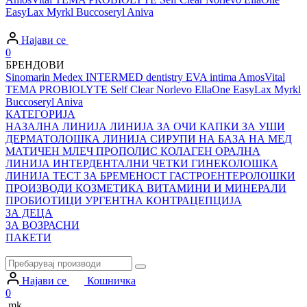
EasyLax
Myrkl
Buccoseryl
Aniva
Најави се
0
БРЕНДОВИ
Sinomarin
Medex
INTERMED dentistry
EVA intima
AmosVital
TEMA
PROBIOLYTE
Self Clear
Norlevo
EllaOne
EasyLax
Myrkl
Buccoseryl
Aniva
КАТЕГОРИЈА
НАЗАЛНА ЛИНИЈА
ЛИНИЈА ЗА ОЧИ
КАПКИ ЗА УШИ
ДЕРМАТОЛОШКА ЛИНИЈА
СИРУПИ НА БАЗА НА МЕД
МАТИЧЕН МЛЕЧ
ПРОПОЛИС
КОЛАГЕН
ОРАЛНА
ЛИНИЈА
ИНТЕРДЕНТАЛНИ ЧЕТКИ
ГИНЕКОЛОШКА
ЛИНИЈА
ТЕСТ ЗА БРЕМЕНОСТ
ГАСТРОЕНТЕРОЛОШКИ
ПРОИЗВОДИ
КОЗМЕТИКА
ВИТАМИНИ И МИНЕРАЛИ
ПРОБИОТИЦИ
УРГЕНТНА КОНТРАЦЕПЦИЈА
ЗА ДЕЦА
ЗА ВОЗРАСНИ
ПАКЕТИ
Најави се
Кошничка
0
mk