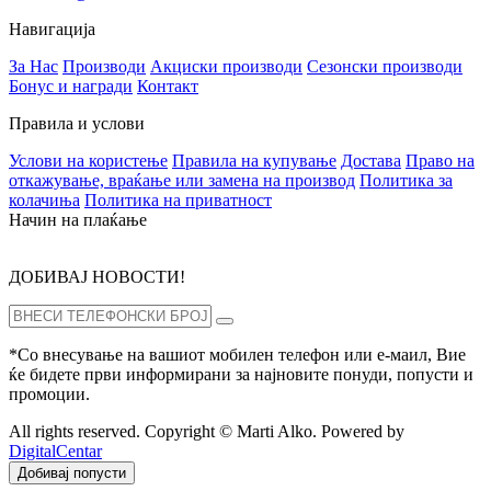
Навигација
За Нас
Производи
Акциски производи
Сезонски производи
Бонус и награди
Контакт
Правила и услови
Услови на користење
Правила на купување
Достава
Право на
откажување, враќање или замена на производ
Политика за
колачиња
Политика на приватност
Начин на плаќање
ДОБИВАЈ НОВОСТИ!
*Со внесување на вашиот мобилен телефон или е-маил, Вие
ќе бидете први информирани за најновите понуди, попусти и
промоции.
All rights reserved. Copyright © Marti Alko. Powered by
DigitalCentar
Добивај попусти