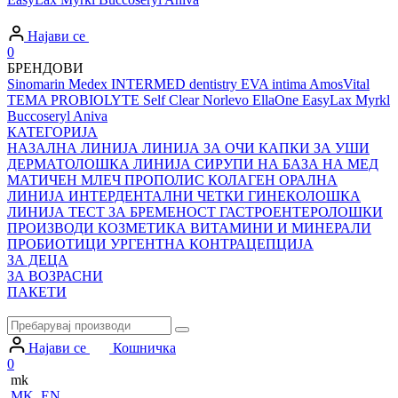
Најави се
0
БРЕНДОВИ
Sinomarin
Medex
INTERMED dentistry
EVA intima
AmosVital
TEMA
PROBIOLYTE
Self Clear
Norlevo
EllaOne
EasyLax
Myrkl
Buccoseryl
Aniva
КАТЕГОРИЈА
НАЗАЛНА ЛИНИЈА
ЛИНИЈА ЗА ОЧИ
КАПКИ ЗА УШИ
ДЕРМАТОЛОШКА ЛИНИЈА
СИРУПИ НА БАЗА НА МЕД
МАТИЧЕН МЛЕЧ
ПРОПОЛИС
КОЛАГЕН
ОРАЛНА
ЛИНИЈА
ИНТЕРДЕНТАЛНИ ЧЕТКИ
ГИНЕКОЛОШКА
ЛИНИЈА
ТЕСТ ЗА БРЕМЕНОСТ
ГАСТРОЕНТЕРОЛОШКИ
ПРОИЗВОДИ
КОЗМЕТИКА
ВИТАМИНИ И МИНЕРАЛИ
ПРОБИОТИЦИ
УРГЕНТНА КОНТРАЦЕПЦИЈА
ЗА ДЕЦА
ЗА ВОЗРАСНИ
ПАКЕТИ
Најави се
Кошничка
0
mk
MK
EN