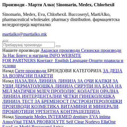
Производи - Марти Алко| Sinomarin, Medex, Chlorhexil
Sinomarin, Medex, Eva, Chlorhexil. Buccoseryl, MartiAlko,
pharmaceutical wholesaler. pharmacy distribution. фармацевтска
веледрогерија мартиалко
martialko@martialko.mk
Нашите производи
Акциски производи
Сезонски производи
За Нас
Бонус и награди
INFO WEBSITE
FOR PARTNERS
Контакт
English Language
Општи правила и
услови
Назад
Сите производи
БРЕНДОВИ
КАТЕГОРИЈА
ЗА ДЕЦА
ЗА ВОЗРАСНИ
ПАКЕТИ
Назад
НАЗАЛНА ЛИНИЈА
ЛИНИЈА ЗА ОЧИ
КАПКИ ЗА
УШИ
ДЕРМАТОЛОШКА ЛИНИЈА
СИРУПИ НА БАЗА НА
МЕД
МАТИЧЕН МЛЕЧ
ПРОПОЛИС
КОЛАГЕН
ОРАЛНА
ЛИНИЈА
ИНТЕРДЕНТАЛНИ ЧЕТКИ
ГИНЕКОЛОШКА
ЛИНИЈА
ТЕСТ ЗА БРЕМЕНОСТ
ГАСТРОЕНТЕРОЛОШКИ
ПРОИЗВОДИ
КОЗМЕТИКА
ВИТАМИНИ И МИНЕРАЛИ
ПРОБИОТИЦИ
УРГЕНТНА КОНТРАЦЕПЦИЈА
Назад
Sinomarin
Medex
INTERMED dentistry
EVA intima
AmosVital
TEMA
PROBIOLYTE
Self Clear
Norlevo
EllaOne
EasyLax
Myrkl
Buccoseryl
Aniva