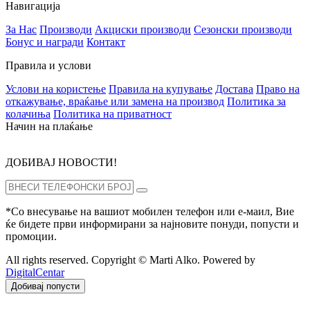
Навигација
За Нас
Производи
Акциски производи
Сезонски производи
Бонус и награди
Контакт
Правила и услови
Услови на користење
Правила на купување
Достава
Право на
откажување, враќање или замена на производ
Политика за
колачиња
Политика на приватност
Начин на плаќање
ДОБИВАЈ НОВОСТИ!
*Со внесување на вашиот мобилен телефон или е-маил, Вие
ќе бидете први информирани за најновите понуди, попусти и
промоции.
All rights reserved. Copyright © Marti Alko. Powered by
DigitalCentar
Добивај попусти