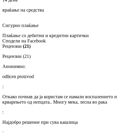
враќање на средства
Сигурно плаќање
Плаќање со дебитни и кредитни картички
Сподели на Facebook
Рецензии
(21)
Рецензии (21)
Анонимно:
odlicen proizvod
:
Откако почнав да ја користам се намали воспалението и
крварењето од непцата.. Многу мека, лесна во рака
:
Најдобро решение при сува кашлица
: