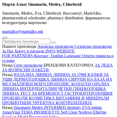
Марти Алко| Sinomarin, Medex, Chlorhexil
Sinomarin, Medex, Eva, Chlorhexil. Buccoseryl, MartiAlko,
pharmaceutical wholesaler. pharmacy distribution. фармацевтска
веледрогерија мартиалко
martialko@martialko.mk
Нашите производи
Акциски производи
Сезонски производи
За Нас
Бонус и награди
INFO WEBSITE
FOR PARTNERS
Контакт
English Language
Општи правила и
услови
Назад
Сите производи
БРЕНДОВИ
КАТЕГОРИЈА
ЗА ДЕЦА
ЗА ВОЗРАСНИ
ПАКЕТИ
Назад
НАЗАЛНА ЛИНИЈА
ЛИНИЈА ЗА ОЧИ
КАПКИ ЗА
УШИ
ДЕРМАТОЛОШКА ЛИНИЈА
СИРУПИ НА БАЗА НА
МЕД
МАТИЧЕН МЛЕЧ
ПРОПОЛИС
КОЛАГЕН
ОРАЛНА
ЛИНИЈА
ИНТЕРДЕНТАЛНИ ЧЕТКИ
ГИНЕКОЛОШКА
ЛИНИЈА
ТЕСТ ЗА БРЕМЕНОСТ
ГАСТРОЕНТЕРОЛОШКИ
ПРОИЗВОДИ
КОЗМЕТИКА
ВИТАМИНИ И МИНЕРАЛИ
ПРОБИОТИЦИ
УРГЕНТНА КОНТРАЦЕПЦИЈА
Назад
Sinomarin
Medex
INTERMED dentistry
EVA intima
AmosVital
TEMA
PROBIOLYTE
Self Clear
Norlevo
EllaOne
EasyLax
Myrkl
Buccoseryl
Aniva