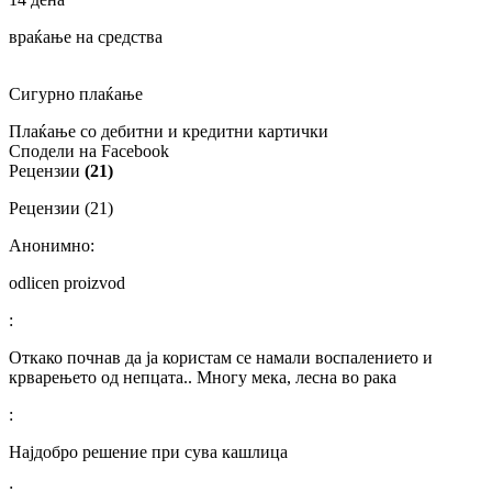
враќање на средства
Сигурно плаќање
Плаќање со дебитни и кредитни картички
Сподели на Facebook
Рецензии
(21)
Рецензии (21)
Анонимно:
odlicen proizvod
:
Откако почнав да ја користам се намали воспалението и
крварењето од непцата.. Многу мека, лесна во рака
:
Најдобро решение при сува кашлица
: