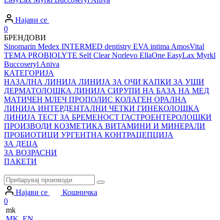
Најави се
0
БРЕНДОВИ
Sinomarin
Medex
INTERMED dentistry
EVA intima
AmosVital
TEMA
PROBIOLYTE
Self Clear
Norlevo
EllaOne
EasyLax
Myrkl
Buccoseryl
Aniva
КАТЕГОРИЈА
НАЗАЛНА ЛИНИЈА
ЛИНИЈА ЗА ОЧИ
КАПКИ ЗА УШИ
ДЕРМАТОЛОШКА ЛИНИЈА
СИРУПИ НА БАЗА НА МЕД
МАТИЧЕН МЛЕЧ
ПРОПОЛИС
КОЛАГЕН
ОРАЛНА
ЛИНИЈА
ИНТЕРДЕНТАЛНИ ЧЕТКИ
ГИНЕКОЛОШКА
ЛИНИЈА
ТЕСТ ЗА БРЕМЕНОСТ
ГАСТРОЕНТЕРОЛОШКИ
ПРОИЗВОДИ
КОЗМЕТИКА
ВИТАМИНИ И МИНЕРАЛИ
ПРОБИОТИЦИ
УРГЕНТНА КОНТРАЦЕПЦИЈА
ЗА ДЕЦА
ЗА ВОЗРАСНИ
ПАКЕТИ
Најави се
Кошничка
0
mk
MK
EN