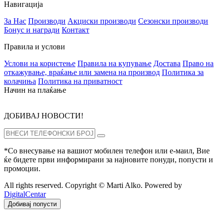
Навигација
За Нас
Производи
Акциски производи
Сезонски производи
Бонус и награди
Контакт
Правила и услови
Услови на користење
Правила на купување
Достава
Право на
откажување, враќање или замена на производ
Политика за
колачиња
Политика на приватност
Начин на плаќање
ДОБИВАЈ НОВОСТИ!
*Со внесување на вашиот мобилен телефон или е-маил, Вие
ќе бидете први информирани за најновите понуди, попусти и
промоции.
All rights reserved. Copyright © Marti Alko. Powered by
DigitalCentar
Добивај попусти