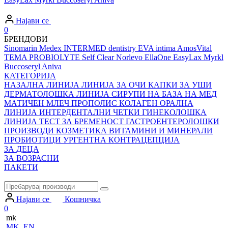
Најави се
0
БРЕНДОВИ
Sinomarin
Medex
INTERMED dentistry
EVA intima
AmosVital
TEMA
PROBIOLYTE
Self Clear
Norlevo
EllaOne
EasyLax
Myrkl
Buccoseryl
Aniva
КАТЕГОРИЈА
НАЗАЛНА ЛИНИЈА
ЛИНИЈА ЗА ОЧИ
КАПКИ ЗА УШИ
ДЕРМАТОЛОШКА ЛИНИЈА
СИРУПИ НА БАЗА НА МЕД
МАТИЧЕН МЛЕЧ
ПРОПОЛИС
КОЛАГЕН
ОРАЛНА
ЛИНИЈА
ИНТЕРДЕНТАЛНИ ЧЕТКИ
ГИНЕКОЛОШКА
ЛИНИЈА
ТЕСТ ЗА БРЕМЕНОСТ
ГАСТРОЕНТЕРОЛОШКИ
ПРОИЗВОДИ
КОЗМЕТИКА
ВИТАМИНИ И МИНЕРАЛИ
ПРОБИОТИЦИ
УРГЕНТНА КОНТРАЦЕПЦИЈА
ЗА ДЕЦА
ЗА ВОЗРАСНИ
ПАКЕТИ
Најави се
Кошничка
0
mk
MK
EN