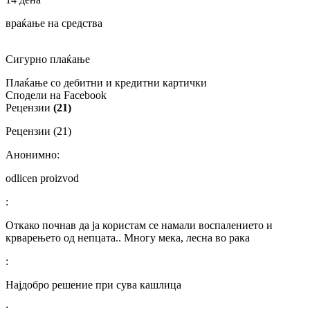
враќање на средства
Сигурно плаќање
Плаќање со дебитни и кредитни картички
Сподели на Facebook
Рецензии
(21)
Рецензии (21)
Анонимно:
odlicen proizvod
:
Откако почнав да ја користам се намали воспалението и
крварењето од непцата.. Многу мека, лесна во рака
:
Најдобро решение при сува кашлица
: