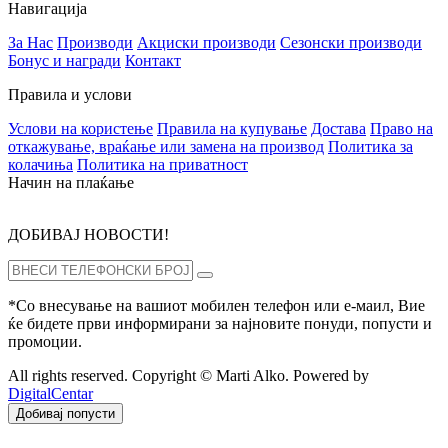
Навигација
За Нас
Производи
Акциски производи
Сезонски производи
Бонус и награди
Контакт
Правила и услови
Услови на користење
Правила на купување
Достава
Право на
откажување, враќање или замена на производ
Политика за
колачиња
Политика на приватност
Начин на плаќање
ДОБИВАЈ НОВОСТИ!
*Со внесување на вашиот мобилен телефон или е-маил, Вие
ќе бидете први информирани за најновите понуди, попусти и
промоции.
All rights reserved. Copyright © Marti Alko. Powered by
DigitalCentar
Добивај попусти