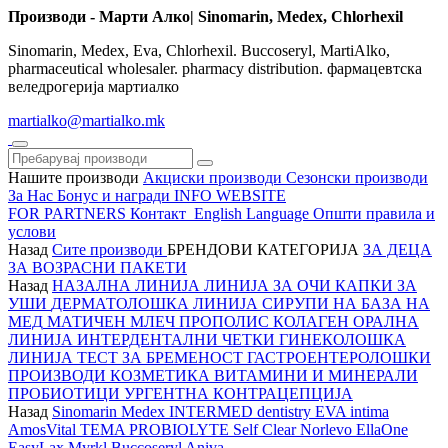
Производи - Марти Алко| Sinomarin, Medex, Chlorhexil
Sinomarin, Medex, Eva, Chlorhexil. Buccoseryl, MartiAlko,
pharmaceutical wholesaler. pharmacy distribution. фармацевтска
веледрогерија мартиалко
martialko@martialko.mk
Нашите производи
Акциски производи
Сезонски производи
За Нас
Бонус и награди
INFO WEBSITE
FOR PARTNERS
Контакт
English Language
Општи правила и
услови
Назад
Сите производи
БРЕНДОВИ
КАТЕГОРИЈА
ЗА ДЕЦА
ЗА ВОЗРАСНИ
ПАКЕТИ
Назад
НАЗАЛНА ЛИНИЈА
ЛИНИЈА ЗА ОЧИ
КАПКИ ЗА
УШИ
ДЕРМАТОЛОШКА ЛИНИЈА
СИРУПИ НА БАЗА НА
МЕД
МАТИЧЕН МЛЕЧ
ПРОПОЛИС
КОЛАГЕН
ОРАЛНА
ЛИНИЈА
ИНТЕРДЕНТАЛНИ ЧЕТКИ
ГИНЕКОЛОШКА
ЛИНИЈА
ТЕСТ ЗА БРЕМЕНОСТ
ГАСТРОЕНТЕРОЛОШКИ
ПРОИЗВОДИ
КОЗМЕТИКА
ВИТАМИНИ И МИНЕРАЛИ
ПРОБИОТИЦИ
УРГЕНТНА КОНТРАЦЕПЦИЈА
Назад
Sinomarin
Medex
INTERMED dentistry
EVA intima
AmosVital
TEMA
PROBIOLYTE
Self Clear
Norlevo
EllaOne
EasyLax
Myrkl
Buccoseryl
Aniva