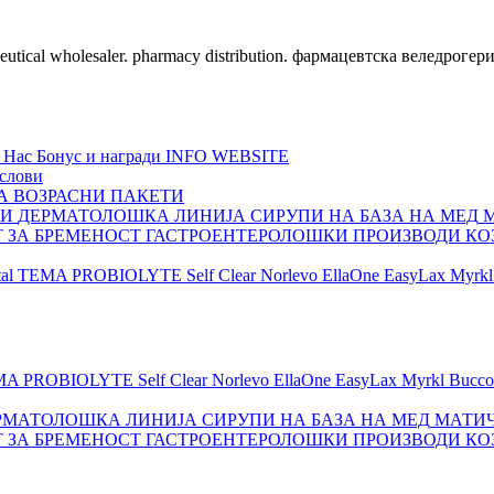
ceutical wholesaler. pharmacy distribution. фармацевтска веледрогер
 Нас
Бонус и награди
INFO WEBSITE
слови
А ВОЗРАСНИ
ПАКЕТИ
ШИ
ДЕРМАТОЛОШКА ЛИНИЈА
СИРУПИ НА БАЗА НА МЕД
Т ЗА БРЕМЕНОСТ
ГАСТРОЕНТЕРОЛОШКИ ПРОИЗВОДИ
КО
al
TEMA
PROBIOLYTE
Self Clear
Norlevo
EllaOne
EasyLax
Myrkl
MA
PROBIOLYTE
Self Clear
Norlevo
EllaOne
EasyLax
Myrkl
Bucco
РМАТОЛОШКА ЛИНИЈА
СИРУПИ НА БАЗА НА МЕД
МАТИЧ
Т ЗА БРЕМЕНОСТ
ГАСТРОЕНТЕРОЛОШКИ ПРОИЗВОДИ
КО