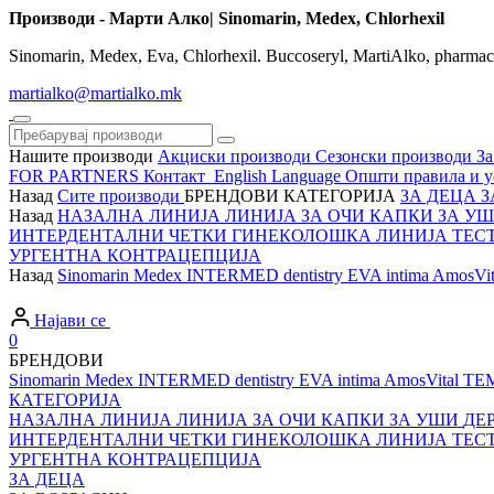
Производи - Марти Алко| Sinomarin, Medex, Chlorhexil
Sinomarin, Medex, Eva, Chlorhexil. Buccoseryl, MartiAlko, pharma
martialko@martialko.mk
Нашите производи
Акциски производи
Сезонски производи
За
FOR PARTNERS
Контакт
English Language
Општи правила и у
Назад
Сите производи
БРЕНДОВИ
КАТЕГОРИЈА
ЗА ДЕЦА
З
Назад
НАЗАЛНА ЛИНИЈА
ЛИНИЈА ЗА ОЧИ
КАПКИ ЗА У
ИНТЕРДЕНТАЛНИ ЧЕТКИ
ГИНЕКОЛОШКА ЛИНИЈА
ТЕС
УРГЕНТНА КОНТРАЦЕПЦИЈА
Назад
Sinomarin
Medex
INTERMED dentistry
EVA intima
AmosVit
Најави се
0
БРЕНДОВИ
Sinomarin
Medex
INTERMED dentistry
EVA intima
AmosVital
TE
КАТЕГОРИЈА
НАЗАЛНА ЛИНИЈА
ЛИНИЈА ЗА ОЧИ
КАПКИ ЗА УШИ
ДЕ
ИНТЕРДЕНТАЛНИ ЧЕТКИ
ГИНЕКОЛОШКА ЛИНИЈА
ТЕС
УРГЕНТНА КОНТРАЦЕПЦИЈА
ЗА ДЕЦА