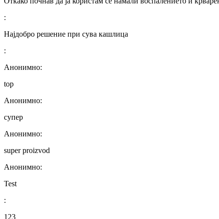
Откако почнав да ја користам се намали воспалението и крваре
:
Најдобро решение при сува кашлица
:
Анонимно:
top
Анонимно:
супер
Анонимно:
super proizvod
Анонимно:
Test
:
123