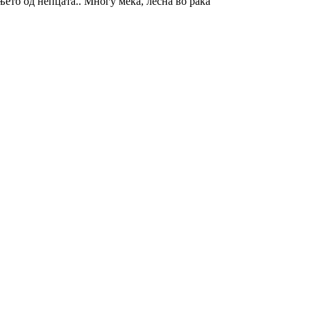
њето од непцата.. Многу мека, лесна во рака