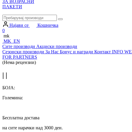
ЗА ВОЗРАСНИ
ПАКЕТИ
Најави се
Кошничка
0
mk
MK
EN
Сите производи
Акциски производи
Сезонски производи
За Нас
Бонус и награди
Контакт
INFO WE
FOR PARTNERS
(Нема рецензии)
| |
БОЈА:
Големина:
Бесплатна достава
на сите нарачки над 3000 ден.